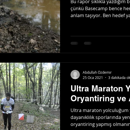
Bu rapor sıklıkla yazdığım b
çünkü Basecamp bence her ka
anlam taşıyor. Ben hedef ya
Abdullah Özdemir
25 Oca 2021
3 dakikada o
Ultra Maraton 
Oryantiring ve 
Ultra maraton yolculuğum 
dayanıklılık sporlarında yeni
oryantiring yapmış olmanın 