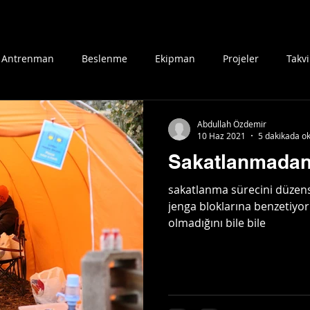
Ana Sayfa
Blog
Me
Antrenman
Beslenme
Ekipman
Projeler
Takv
Abdullah Özdemir
10 Haz 2021
5 dakikada o
Sakatlanmada
sakatlanma sürecini düzensi
jenga bloklarına benzetiyor
olmadığını bile bile