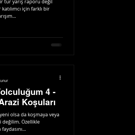
ir tür yarış raporu değil
tılımcı için farklı bir
rışım...
kunur
Yolculuğum 4 -
Arazi Koşuları
yeni olsa da koşmaya veya
 değilim. Özellikle
faydasını...