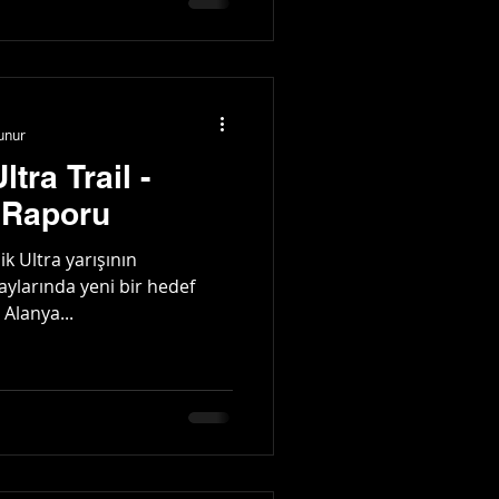
unur
tra Trail -
 Raporu
k Ultra yarışının
aylarında yeni bir hedef
 Alanya...