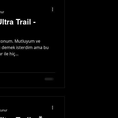
nur
tra Trail -
ratonum. Mutluyum ve
u demek isterdim ama bu
ile hiç...
kunur