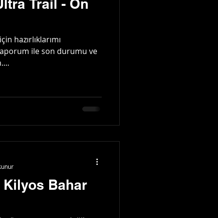
ltra Trail - Ön
için hazırlıklarımı
raporum ile son durumu ve
...
kunur
Kilyos Bahar