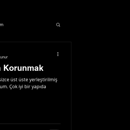
dya
Info
im
kunur
n Korunmak
zce üst üste yerleştirilmiş
um. Çok iyi bir yapıda