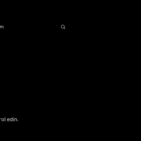
dya
Info
im
ol edin.