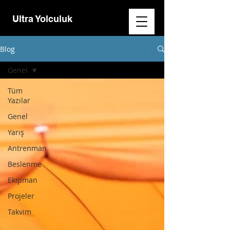
Ultra Yolculuk
Blog
Genel
Tüm
Yazılar
Genel
Yarış
Antrenman
Beslenme
Ekipman
Projeler
Takvim