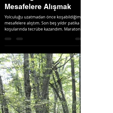
Abdullah Özdemir
1 Şub 2021
4 dakikada okunur
Ultra Maraton
Yolculuğum 5 -
Mesafelere Alışmak
Yolculuğu uzatmadan önce koşabildiğim
mesafelere alıştım. Son beş yıldır patika
koşularında tecrübe kazandım. Maraton
ve altındaki...