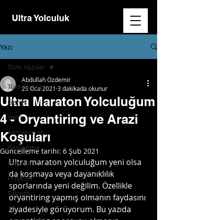
Ultra Yolculuk
Yazı
Tüm Yazılar
Abdullah Özdemir
Tüm Yazılar
25 Oca 2021
3 dakikada okunur
Ultra Maraton Yolculuğum
Genel
4 - Oryantiring ve Arazi
Yarış
Antrenman
Koşuları
Beslenme
Güncelleme tarihi:
6 Şub 2021
Ultra maraton yolculuğum yeni olsa 
Ekipman
da koşmaya veya dayanıklılık 
Projeler
sporlarında yeni değilim. Özellikle 
Takvim
oryantiring yapmış olmanın faydasını 
ziyadesiyle görüyorum. Bu yazıda 