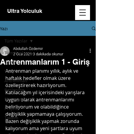
Ultra Yolculuk
Yazı
Tüm Yazılar
Abdullah Özdemir
Tüm Yazılar
2 Oca 2021
3 dakikada okunur
Antrenmanlarım 1 - Giriş
Genel
Antrenman planımı yıllık, aylık ve 
Yarış
haftalık hedefler olmak üzere 
Antrenman
özelleştirerek hazırlıyorum. 
Beslenme
Katılacağım yıl içerisindeki yarışlara 
Ekipman
uygun olarak antrenmanlarımı 
belirliyorum ve olabildiğince 
Projeler
değişiklik yapmamaya çalışıyorum. 
Takvim
Bazen değişiklik yapmak zorunda 
kalıyorum ama yeni şartlara uyum 