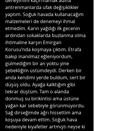
deneyimini kaçırmamak adına 
antrenmanlarda ufak değişiklikler 
yaptım. Soğuk havada kullanacağım 
malzemeleri de denemeyi ihmal 
etmedim. Karın yağdığı ilk gecenin 
ardından sokaklarda buzlanma olma 
ihtimaline karşın Emirgan 
Korusu’nda koşmaya çıktım. Etrafa 
bakıp inanılmaz eğleniyordum, 
gülmediğim bir an yoktu yine 
şebekliğim üstümdeydi. Derken bir 
anda kendimi yerde buldum, sert bir 
düşüş oldu. Ayağa kalktığım gibi 
tekrar düştüm. Tam o alanda 
donmuş su birikintisi ama üstüne 
yağan kar sebebiyle görünmüyordu. 
Sağ dirseğimde ağrı hissettim ama 
koşuya devam ettim. Soğuk hava 
nedeniyle kıyafetler artmıştı neyse ki 