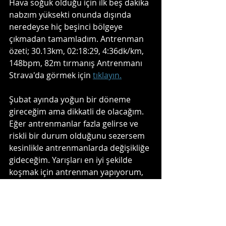
Hava soğuk olduğu için ilk beş dakika 
nabzım yüksekti onunda dışında 
neredeyse hiç beşinci bölgeye 
çıkmadan tamamladım. Antrenman 
özeti; 30.13km, 02:18:29, 4:36dk/km, 
148bpm, 82m tırmanış Antrenmanı 
Strava'da görmek için 
tıklayın.
Şubat ayında yoğun bir döneme 
gireceğim ama dikkatli de olacağım. 
Eğer antrenmanlar fazla gelirse ve 
riskli bir durum olduğunu sezersem 
kesinlikle antrenmanlarda değişikliğe 
gideceğim. Yarışları en iyi şekilde 
koşmak için antrenman yapıyorum, 
antrenmanlar bana zarar verirse en 
iyi performansımı yarışta 
gösteremem. Şubat ayında en 
önemli hedef arazi koşularını ve 