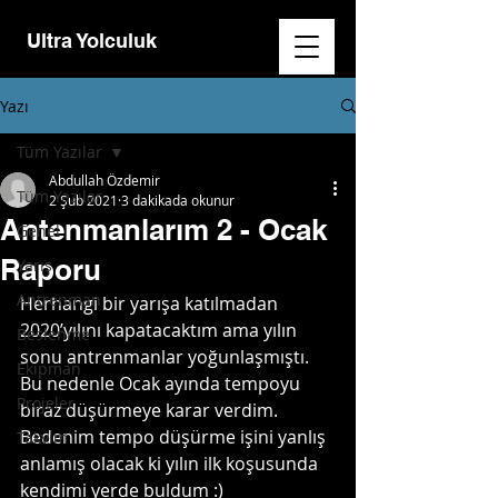
Ultra Yolculuk
Yazı
Tüm Yazılar
Abdullah Özdemir
Tüm Yazılar
2 Şub 2021
3 dakikada okunur
Antenmanlarım 2 - Ocak
Genel
Raporu
Yarış
Antrenman
Herhangi bir yarışa katılmadan 
2020’yılını kapatacaktım ama yılın 
Beslenme
sonu antrenmanlar yoğunlaşmıştı. 
Ekipman
Bu nedenle Ocak ayında tempoyu 
Projeler
biraz düşürmeye karar verdim. 
Bedenim tempo düşürme işini yanlış 
Takvim
anlamış olacak ki yılın ilk koşusunda 
kendimi yerde buldum :)